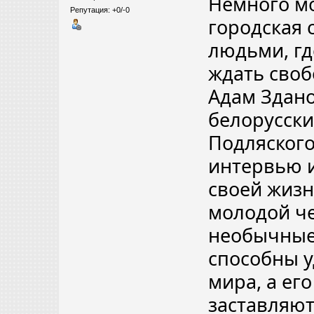
Немного мо
Репутация: +0/-0
городская 
людьми, гд
ждать своб
Адам Здано
белорусски
Подляского
интервью и
своей жизн
молодой че
необычные
способны 
мира, а ег
заставляют