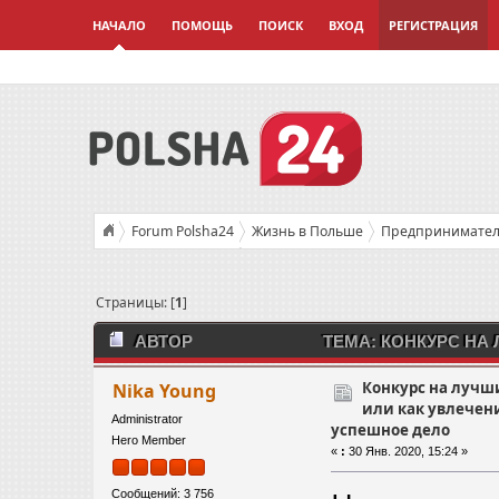
НАЧАЛО
ПОМОЩЬ
ПОИСК
ВХОД
РЕГИСТРАЦИЯ
Forum Polsha24
Жизнь в Польше
Предприниматель
Конкурс на лучший бизнес-проект или как увлечение прев
Страницы: [
1
]
АВТОР
ТЕМА: КОНКУРС НА
ПРЕВРАТИТЬ В УСПЕШНОЕ ДЕЛО (ПРОЧИТАНО
Конкурс на лучш
Nika Young
или как увлечен
Administrator
успешное дело
Hero Member
«
:
30 Янв. 2020, 15:24 »
Сообщений: 3 756