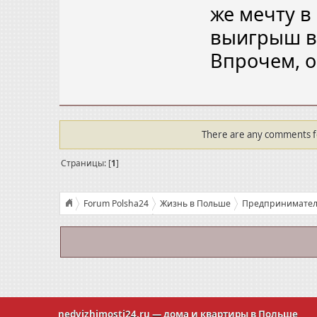
же мечту в
выигрыш в 
Впрочем, о
There are any comments for
Страницы: [
1
]
Forum Polsha24
Жизнь в Польше
Предприниматель
Конкурс на лучший бизнес-проект или как увлечение прев
nedvizhimosti24.ru
— дома и квартиры в Польше