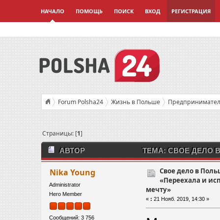
НАЧАЛО
ПОМОЩЬ
ПОИСК
ВХОД
РЕГИСТРАЦИЯ
Forum Polsha24
Жизнь в Польше
Предприниматель
Свое дело в Польше. Ирина: «Переехала и исполнила дав
Страницы: [
1
]
АВТОР
ТЕМА: СВОЕ ДЕЛО 
ДАВНЮЮ МЕЧТУ» (ПРОЧИТАНО 21024 РАЗ)
Свое дело в Поль
Nika Young
«Переехала и и
Administrator
мечту»
Hero Member
«
:
21 Нояб. 2019, 14:30 »
Сообщений: 3 756