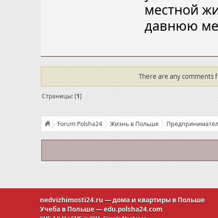
местной жи
давнюю м
There are any comments for
Страницы: [
1
]
Forum Polsha24
Жизнь в Польше
Предприниматель
Свое дело в Польше. Ирина: «Переехала и исполнила дав
nedvizhimosti24.ru
— дома и квартиры в Польше
Учеба в Польше —
edu.polsha24.com