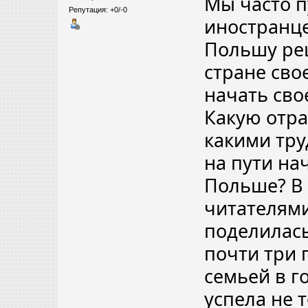
Мы часто п
Репутация: +0/-0
иностранце
Польшу ре
стране сво
начать сво
Какую отра
какими тру
на пути н
Польше? В 
читателями
поделилась
почти три 
семьей в г
успела не 