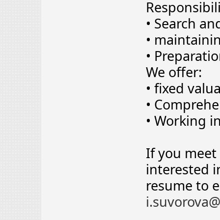
Responsibili
• Search an
• maintaini
• Preparati
We offer:
• fixed valu
• Comprehen
• Working in
If you meet
interested 
resume to e
i.suvorova