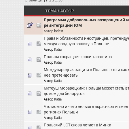
Страницы: [
1
]
2
3
...
30
ТЕМА
/
АВТОР
Программа добровольных возвращений и
реинтеграции IOM
Автор
helest
Права и обязанности иностранцев, претенд
международную защиту в Польше
Автор
Katia
Польша сокращает сроки карантина
Автор
Katia
Международная защита в Польше: кто и как 
нее претендовать
Автор
Katia
Матеуш Моравецкий: Польша может стать в
домом для белорусов
Автор
Katia
Что можно и чего нельзя в «красных» и «жел
регионах Польши
Автор
Katia
Польский LOT снова летает в Минск