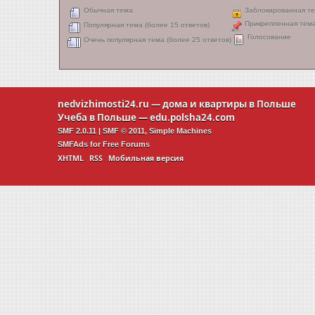
Обычная тема
Заблокированная т
Прикрепленная тем
Популярная тема (более 15 ответов)
Голосование
Очень популярная тема (более 25 ответов)
nedvizhimosti24.ru
— дома и квартиры в Польше
Учеба в Польше —
edu.polsha24.com
SMF 2.0.11
|
SMF © 2011
,
Simple Machines
SMFAds
for
Free Forums
XHTML
RSS
Мобильная версия