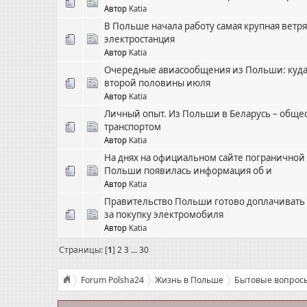
Автор
Katia
В Польше начала работу самая крупная ветр
электростанция
Автор
Katia
Очередные авиасообщения из Польши: куда
второй половины июля
Автор
Katia
Личный опыт. Из Польши в Беларусь – общ
транспортом
Автор
Katia
На днях на официальном сайте пограничной
Польши появилась информация об и
Автор
Katia
Правительство Польши готово доплачивать
за покупку электромобиля
Автор
Katia
Страницы: [
1
]
2
3
...
30
Forum Polsha24
Жизнь в Польше
Бытовые вопрос