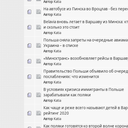
Автор
Katia
На автобусе из Пинска во Вроцлав - без пере
Автор
Katia
Belavia вновь летает в Варшаву из Минска: к
и сколько это стоит
Автор
Katia
Польша сняла запреты на очередные авиам
Украина – в списке
Автор
Katia
«Минсктранс» возобновляет рейсы в Варшав
Автор
Katia
Правительство Польши объявило об очере
послаблениях: что изменится
Автор
Katia
В условиях кризиса иммигранты в Польше
зарабатывали как поляки
Автор
Katia
Как чаще и реже всего называют детей в Ва
рейтинг 2020
Автор
Katia
Как поляки готовятся ко второй волне корон