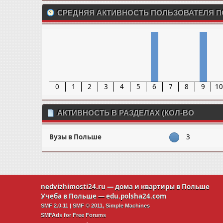
СРЕДНЯЯ АКТИВНОСТЬ ПОЛЬЗОВАТЕЛЯ П
0
1
2
3
4
5
6
7
8
9
1
АКТИВНОСТЬ В РАЗДЕЛАХ (КОЛ-ВО
СООБЩЕНИЙ)
Вузы в Польше
3
nedvizhimosti24.ru
— дома и квартиры в Польше
Учеба в Польше —
edu.polsha24.com
SMF 2.0.11
|
SMF © 2011
,
Simple Machines
SMFAds
for
Free Forums