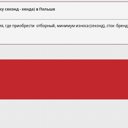
у секонд - хенда) в Польше
ия, где приобрести отборный, минимум износа (секонд), сток- брен
е