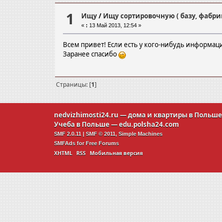
1
Ищу
/
Ищу сортировочную ( базу, фабрик
«
:
13 Май 2013, 12:54 »
Всем привет! Если есть у кого-нибудь информац
Заранее спасибо
Страницы: [
1
]
nedvizhimosti24.ru
— дома и квартиры в Польш
Учеба в Польше —
edu.polsha24.com
SMF 2.0.11
|
SMF © 2011
,
Simple Machines
SMFAds
for
Free Forums
XHTML
RSS
Мобильная версия