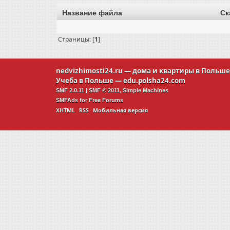
Название файла
Ск
Страницы: [
1
]
nedvizhimosti24.ru
— дома и квартиры в Польш
Учеба в Польше —
edu.polsha24.com
SMF 2.0.11
|
SMF © 2011
,
Simple Machines
SMFAds
for
Free Forums
XHTML
RSS
Мобильная версия