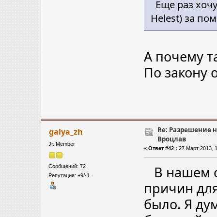
Еще раз хочу
Helest) за по
А почему т
По закону 
Re: Разрешение 
galya_zh
Вроцлав
Jr. Member
«
Ответ #42 :
27 Март 2013, 1
Сообщений: 72
В нашем с
Репутация: +9/-1
причин для
было. Я ду