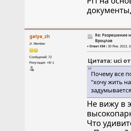
РП на осно
документы, 
Re: Разрешение 
galya_zh
Вроцлав
Jr. Member
«
Ответ #34 :
30 Янв. 2013, 1
Сообщений: 72
Цитата: uci от
Репутация: +9/-1
Почему все п
"хочу жить на
задумывается,
Не вижу в 
высокопарн
Что удивит