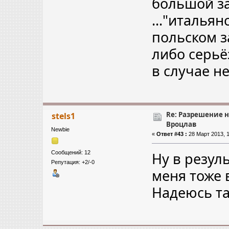
большой з
..."итальян
польском з
либо серьё
в случае н
Re: Разрешение 
stels1
Вроцлав
Newbie
«
Ответ #43 :
28 Март 2013, 1
Сообщений: 12
Ну в резуль
Репутация: +2/-0
меня тоже 
Надеюсь та