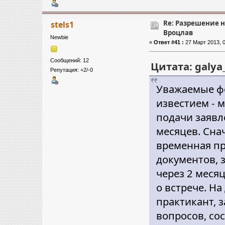
Re: Разрешение 
stels1
Вроцлав
Newbie
«
Ответ #41 :
27 Март 2013, 0
Сообщений: 12
Цитата: galya_
Репутация: +2/-0
Уважаемые ф
известием - 
подачи заявл
месяцев. Сна
временная п
документов, 
через 2 меся
о встрече. Н
практикант, 
вопросов, со