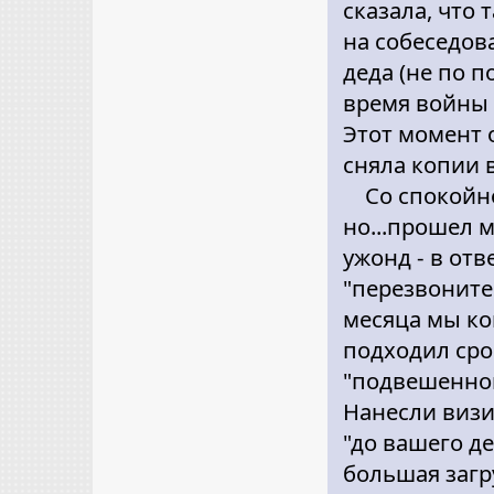
сказала, что 
на собеседов
деда (не по 
время войны 
Этот момент 
сняла копии в
Со спокойно
но...прошел 
ужонд - в отв
"перезвоните 
месяца мы ко
подходил сро
"подвешенном
Нанесли визит
"до вашего д
большая загр