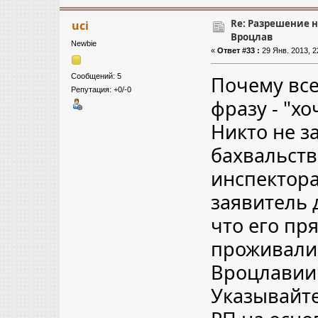
Re: Разрешение 
uci
Вроцлав
Newbie
«
Ответ #33 :
29 Янв. 2013, 2
Сообщений: 5
Почему все
Репутация: +0/-0
фразу - "хо
Никто не з
бахвальств
инспектора
заявитель 
что его пр
проживали
Вроцлавии и
Указывайте