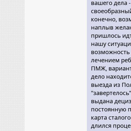
вашего дела -
своеобразный
конечно, воз
наплыв желаю
пришлось идт
нашу ситуаци
возможность 
лечением реб
ПМЖ, вариант
дело находит
выезда из По
"завертелось
выдана децизи
постоянную пр
карта сталого
длился процес