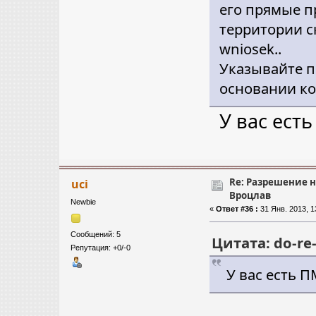
его прямые п
территории ск
wniosek..
Указывайте п
основании кот
У вас ест
Re: Разрешение 
uci
Вроцлав
Newbie
«
Ответ #36 :
31 Янв. 2013, 1
Сообщений: 5
Цитата: do-re-
Репутация: +0/-0
У вас есть 