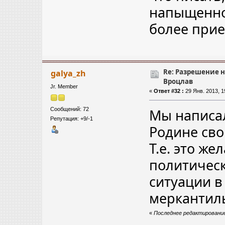
напыщенно.
более прие
Re: Разрешение 
galya_zh
Вроцлав
Jr. Member
«
Ответ #32 :
29 Янв. 2013, 1
Сообщений: 72
Мы написал
Репутация: +9/-1
Родине сво
Т.е. это же
политичес
ситуации в
меркантил
«
Последнее редактирование: