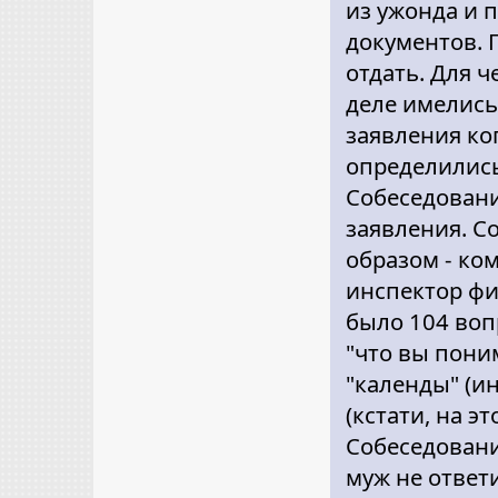
из ужонда и 
документов. 
отдать. Для ч
деле имелись
заявления ко
определились
Собеседовани
заявления. 
образом - ко
инспектор фи
было 104 вопр
"что вы пони
"календы" (и
(кстати, на э
Собеседовани
муж не ответ