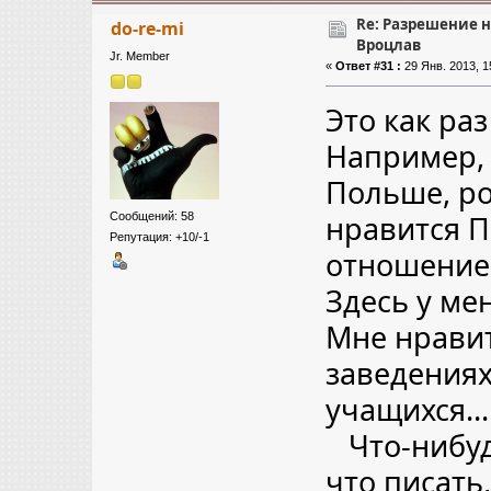
Re: Разрешение 
do-re-mi
Вроцлав
Jr. Member
«
Ответ #31 :
29 Янв. 2013, 1
Это как раз
Например, 
Польше, ро
нравится П
Сообщений: 58
Репутация: +10/-1
отношение 
Здесь у мен
Мне нравит
заведениях
учащихся
Что-нибудь
что писать,