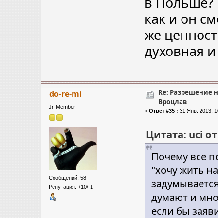
в Польше? 
как и он с
же ценност
духовная и
Re: Разрешение 
do-re-mi
Вроцлав
Jr. Member
«
Ответ #35 :
31 Янв. 2013, 1
Цитата: uci от
Почему все п
"хочу жить на
Сообщений: 58
задумывается,
Репутация: +10/-1
думают и мно
если бы заяв