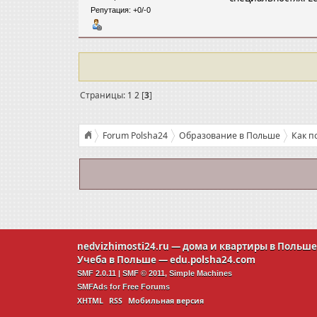
Репутация: +0/-0
Страницы:
1
2
[
3
]
Forum Polsha24
Образование в Польше
Как п
nedvizhimosti24.ru
— дома и квартиры в Польш
Учеба в Польше —
edu.polsha24.com
SMF 2.0.11
|
SMF © 2011
,
Simple Machines
SMFAds
for
Free Forums
XHTML
RSS
Мобильная версия