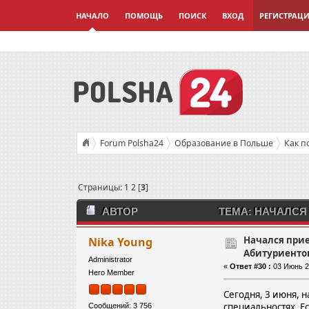
НАЧАЛО
ПОМОЩЬ
ПОИСК
ВХОД
РЕГИСТРАЦ
Forum Polsha24
Образование в Польше
Как п
Страницы:
1
2
[
3
]
АВТОР
ТЕМА: НАЧАЛСЯ
(ПРОЧИТАНО 36357 РАЗ)
Начался прие
Nika Young
Абитуриенто
Administrator
«
Ответ #30 :
03 Июнь 20
Hero Member
Сегодня, 3 июня, 
специальностях. Е
Сообщений: 3 756