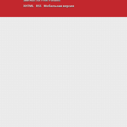
SMFAds
for
Free Forums
XHTML
RSS
Мобильная версия