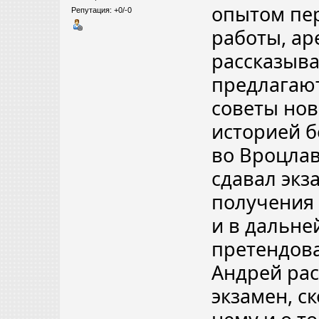
опытом пер
Репутация: +0/-0
работы, ар
рассказыва
предлагают
советы нов
историей б
во Вроцлав
сдавал экз
получения 
и в дальне
претендова
Андрей рас
экзамен, с