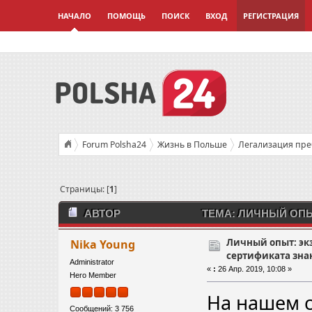
НАЧАЛО
ПОМОЩЬ
ПОИСК
ВХОД
РЕГИСТРАЦИЯ
Forum Polsha24
Жизнь в Польше
Легализация пр
Личный опыт: экзамен на получение сертификата знания 
Страницы: [
1
]
АВТОР
ТЕМА: ЛИЧНЫЙ ОПЫ
ПОЛЬСКОГО ЯЗЫКА (ПРОЧИТАНО 10447 РАЗ)
Личный опыт: эк
Nika Young
сертификата зна
Administrator
«
:
26 Апр. 2019, 10:08 »
Hero Member
На нашем с
Сообщений: 3 756