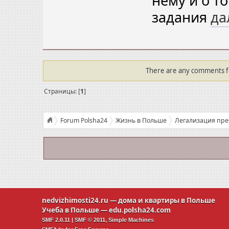
нему и о т
задания
да
There are any comments for
Страницы: [
1
]
Forum Polsha24
Жизнь в Польше
Легализация пр
Личный опыт: экзамен на получение сертификата знания 
nedvizhimosti24.ru
— дома и квартиры в Польше
Учеба в Польше —
edu.polsha24.com
SMF 2.0.11
|
SMF © 2011
,
Simple Machines