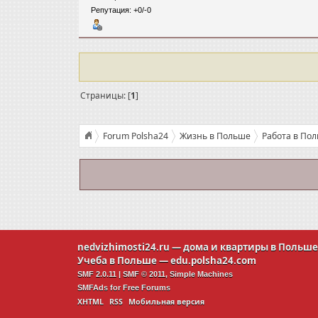
Репутация: +0/-0
Страницы: [
1
]
Forum Polsha24
Жизнь в Польше
Работа в По
nedvizhimosti24.ru
— дома и квартиры в Польш
Учеба в Польше —
edu.polsha24.com
SMF 2.0.11
|
SMF © 2011
,
Simple Machines
SMFAds
for
Free Forums
XHTML
RSS
Мобильная версия