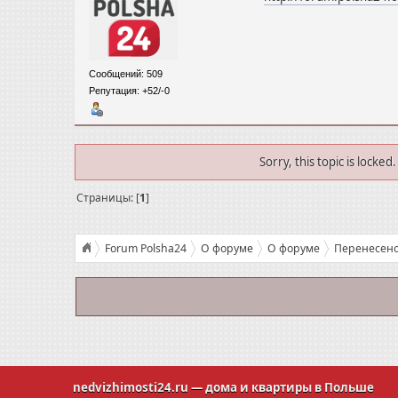
Сообщений: 509
Репутация: +52/-0
Sorry, this topic is locke
Страницы: [
1
]
Forum Polsha24
О форуме
О форуме
Перенесено
nedvizhimosti24.ru
— дома и квартиры в Польше