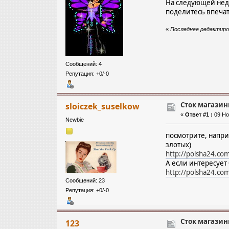
На следующей неде
поделитесь впеча
«
Последнее редактиров
Сообщений: 4
Репутация: +0/-0
Сток магазин
sloiczek_suselkow
«
Ответ #1 :
09 Ноя
Newbie
посмотрите, напри
злотых)
http://polsha24.com
А если интересует
http://polsha24.co
Сообщений: 23
Репутация: +0/-0
Сток магазин
123