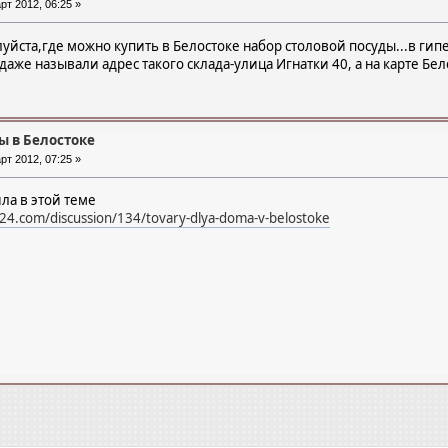
рт 2012, 06:25 »
уйста,где можно купить в Белостоке набор столовой посуды...в гип
о даже называли адрес такого склада-улица Игнатки 40, а на карте Бе
ы в Белостоке
рт 2012, 07:25 »
ла в этой теме
a24.com/discussion/134/tovary-dlya-doma-v-belostoke