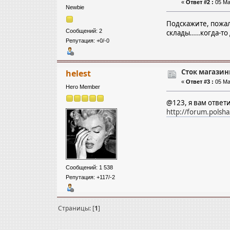
«
Ответ #2 :
05 Ма
Newbie
Подскажите, пожал
Сообщений: 2
склады.....когда-т
Репутация: +0/-0
Сток магазин
helest
«
Ответ #3 :
05 Ма
Hero Member
@123, я вам ответи
http://forum.polsh
Сообщений: 1 538
Репутация: +117/-2
Страницы: [
1
]