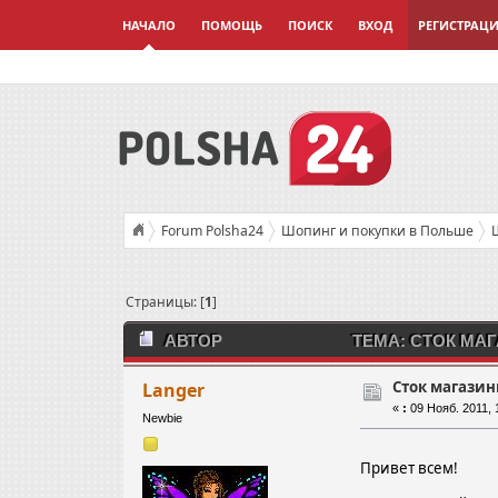
НАЧАЛО
ПОМОЩЬ
ПОИСК
ВХОД
РЕГИСТРАЦ
Forum Polsha24
Шопинг и покупки в Польше
Страницы: [
1
]
АВТОР
ТЕМА: СТОК МАГ
Сток магазин
Langer
«
:
09 Нояб. 2011, 
Newbie
Привет всем!