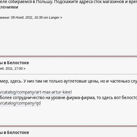
ле собираемся в Польшу. Подскажите адреса сток магазинов и время
тлениями
ание: 09 Нояб. 2011, 16:39 от Langer
»
ы в Белостоке
б. 2011, 17:00 »
мер, здесь. У них там не только аутлетовые цены, но и частенько с
/catalog/company/art-max-artur-kieel
 более сотрудничество на уровне фирма-фирма, то здесь вот белост
m/catalog/company/qd
ы в Белостоке