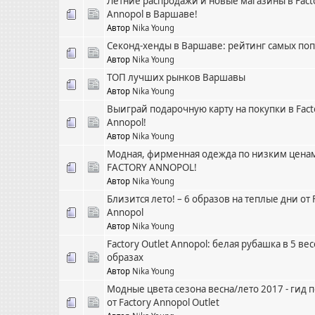
Летние распродажи и новые магазины в Fact
Annopol в Варшаве!
Автор
Nika Young
Секонд-хенды в Варшаве: рейтинг самых по
Автор
Nika Young
ТОП лучших рынков Варшавы
Автор
Nika Young
Выиграй подарочную карту на покупки в Fact
Annopol!
Автор
Nika Young
Модная, фирменная одежда по низким ценам
FACTORY ANNOPOL!
Автор
Nika Young
Близится лето! – 6 образов на теплые дни от 
Annopol
Автор
Nika Young
Factory Outlet Annopol: белая рубашка в 5 ве
образах
Автор
Nika Young
Модные цвета сезона весна/лето 2017 - гид 
от Factory Annopol Outlet