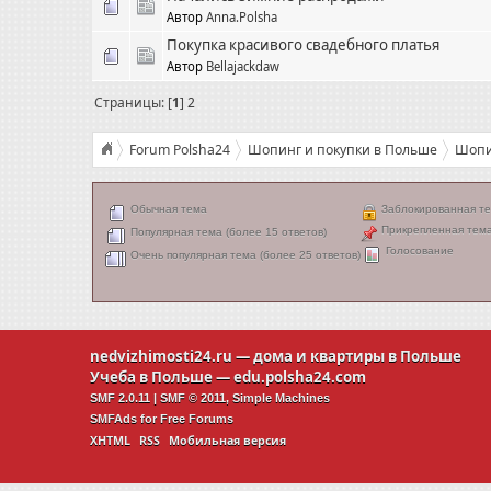
Автор
Anna.Polsha
Покупка красивого свадебного платья
Автор
Bellajackdaw
Страницы: [
1
]
2
Forum Polsha24
Шопинг и покупки в Польше
Шопи
Обычная тема
Заблокированная т
Прикрепленная тем
Популярная тема (более 15 ответов)
Голосование
Очень популярная тема (более 25 ответов)
nedvizhimosti24.ru
— дома и квартиры в Польше
Учеба в Польше —
edu.polsha24.com
SMF 2.0.11
|
SMF © 2011
,
Simple Machines
SMFAds
for
Free Forums
XHTML
RSS
Мобильная версия