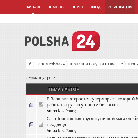
НАЧАЛО
ПОМОЩЬ
ПОИСК
ВХОД
РЕГИСТРАЦИЯ
Forum Polsha24
Шопинг и покупки в Польше
Шопи
Страницы: [
1
]
2
ТЕМА
/
АВТОР
В Варшаве откроется супермаркет, который 
работать круглосуточно и без выхо
Автор
Nika Young
Carrefour открыл круглосуточный магазин б
продавца
Автор
Nika Young