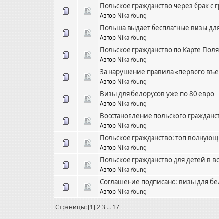
Польское гражданство через брак с
Автор
Nika Young
Польша выдает бесплатные визы для
Автор
Nika Young
Польское гражданство по Карте Поля
Автор
Nika Young
За нарушение правила «первого въе
Автор
Nika Young
Визы для белорусов уже по 80 евро
Автор
Nika Young
Восстановление польского гражданств
Автор
Nika Young
Польское гражданство: топ волнующ
Автор
Nika Young
Польское гражданство для детей в во
Автор
Nika Young
Соглашение подписано: визы для бел
Автор
Nika Young
Страницы: [
1
]
2
3
...
17