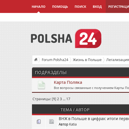
НАЧАЛО
ПОМОЩЬ
ПОИСК
ВХОД
РЕГИСТРАЦ
Forum Polsha24
Жизнь в Польше
Легализаци
ПОДРАЗДЕЛЫ
Карта Поляка
Все вопросы связанные с получением Карты Пол
Страницы: [
1
]
2
3
...
17
ТЕМА
/
АВТОР
ВНЖ в Польше в цифрах: итоги перв
Автор
Katia