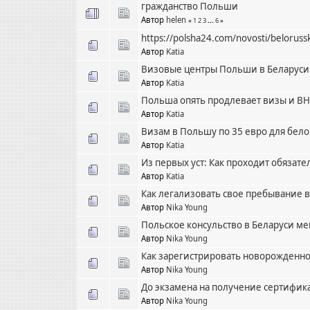
гражданство Польши
Автор
helen
«
1
2
3
...
6
»
https://polsha24.com/novosti/belorussk
Автор
Katia
Визовые центры Польши в Беларуси
Автор
Katia
Польша опять продлевает визы и В
Автор
Katia
Визам в Польшу по 35 евро для бело
Автор
Katia
Из первых уст: Как проходит обязат
Автор
Katia
Как легализовать свое пребывание 
Автор
Nika Young
Польское консульство в Беларуси м
Автор
Nika Young
Как зарегистрировать новорожденно
Автор
Nika Young
До экзамена на получение сертифика
Автор
Nika Young