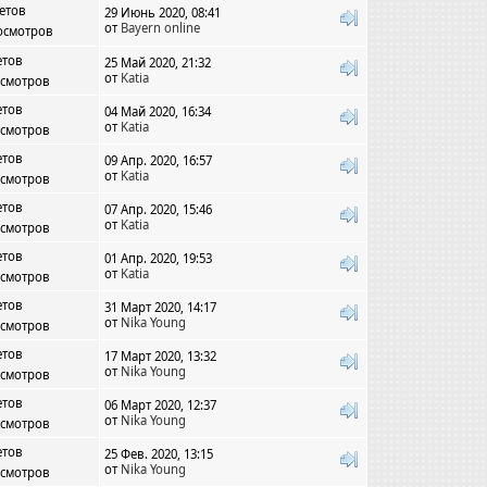
етов
29 Июнь 2020, 08:41
от
Bayern online
осмотров
етов
25 Май 2020, 21:32
от
Katia
осмотров
етов
04 Май 2020, 16:34
от
Katia
осмотров
етов
09 Апр. 2020, 16:57
от
Katia
осмотров
етов
07 Апр. 2020, 15:46
от
Katia
осмотров
етов
01 Апр. 2020, 19:53
от
Katia
осмотров
етов
31 Март 2020, 14:17
от
Nika Young
осмотров
етов
17 Март 2020, 13:32
от
Nika Young
осмотров
етов
06 Март 2020, 12:37
от
Nika Young
осмотров
етов
25 Фев. 2020, 13:15
от
Nika Young
осмотров