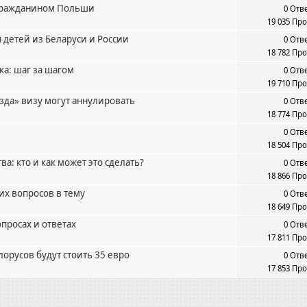
 гражданином Польши
0 Отв
19 035 Пр
 детей из Беларуси и России
0 Отв
18 782 Пр
ка: шаг за шагом
0 Отв
19 710 Пр
зда» визу могут аннулировать
0 Отв
18 774 Пр
0 Отв
18 504 Пр
а: кто и как может это сделать?
0 Отв
18 866 Пр
их вопросов в тему
0 Отв
18 649 Пр
просах и ответах
0 Отв
17 811 Пр
орусов будут стоить 35 евро
0 Отв
17 853 Пр