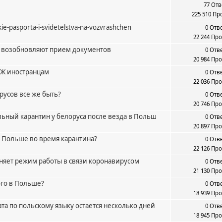
77 Отв
225 510 Пр
ie-pasporta-i-svidetelstva-na-vozvrashchen
0 Отв
22 244 Пр
 возобновляют прием документов
0 Отв
20 984 Пр
НЖ иностранцам
0 Отв
22 036 Пр
русов все же быть?
0 Отв
20 746 Пр
ельный карантин у белоруса после везда в Польш
0 Отв
20 897 Пр
в Польше во время карантина?
0 Отв
22 126 Пр
еняет режим работы в связи коронавирусом
0 Отв
21 130 Пр
го в Польше?
0 Отв
18 939 Пр
та по польскому языку остается несколько дней
0 Отв
18 945 Пр