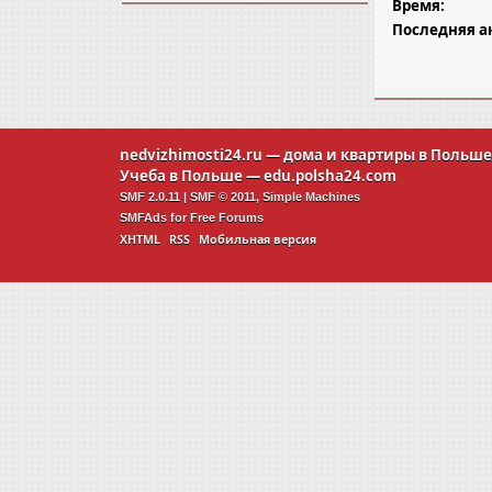
Время:
Последняя а
nedvizhimosti24.ru
— дома и квартиры в Польш
Учеба в Польше —
edu.polsha24.com
SMF 2.0.11
|
SMF © 2011
,
Simple Machines
SMFAds
for
Free Forums
XHTML
RSS
Мобильная версия