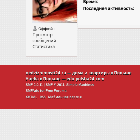
Время:
Последняя активность:
Оффлайн
Просмотр
сообщений
Статистика
nedvizhimosti24.ru
— дома и квартиры в Польше
Учеба в Польше —
edu.polsha24.com
SMF 2.0.11
|
SMF © 2011
,
Simple Machines
SMFAds
for
Free Forums
XHTML
RSS
Мобильная версия