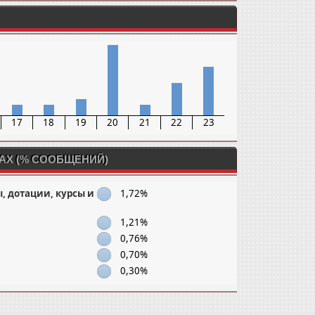
17
18
19
20
21
22
23
АХ (% СООБЩЕНИЙ)
 дотации, курсы и
1,72%
1,21%
0,76%
0,70%
0,30%