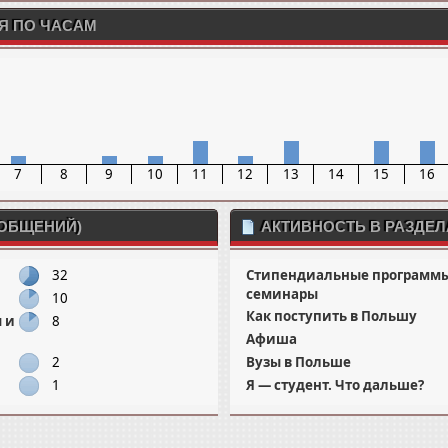
Я ПО ЧАСАМ
7
8
9
10
11
12
13
14
15
16
ООБЩЕНИЙ)
АКТИВНОСТЬ В РАЗДЕЛ
32
Стипендиальные программы,
семинары
10
Как поступить в Польшу
 и
8
Афиша
2
Вузы в Польше
1
Я — студент. Что дальше?