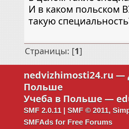
И в каком польском 
такую специальность
Страницы: [
1
]
nedvizhimosti24.ru
— 
Польше
Учеба в Польше —
ed
SMF 2.0.11
|
SMF © 2011
,
Simp
SMFAds
for
Free Forums